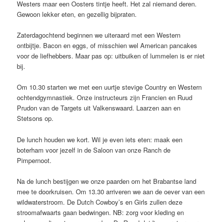
Westers maar een Oosters tintje heeft. Het zal niemand deren.
Gewoon lekker eten, en gezellig bijpraten.
Zaterdagochtend beginnen we uiteraard met een Western
ontbijtje. Bacon en eggs, of misschien wel American pancakes
voor de liefhebbers. Maar pas op: uitbuiken of lummelen is er niet
bij.
Om 10.30 starten we met een uurtje stevige Country en Western
ochtendgymnastiek. Onze instructeurs zijn Francien en Ruud
Prudon van de Targets uit Valkenswaard. Laarzen aan en
Stetsons op.
De lunch houden we kort. Wil je even iets eten: maak een
boterham voor jezelf in de Saloon van onze Ranch de
Pimpernoot.
Na de lunch bestijgen we onze paarden om het Brabantse land
mee te doorkruisen. Om 13.30 arriveren we aan de oever van een
wildwaterstroom. De Dutch Cowboy’s en Girls zullen deze
stroomafwaarts gaan bedwingen. NB: zorg voor kleding en