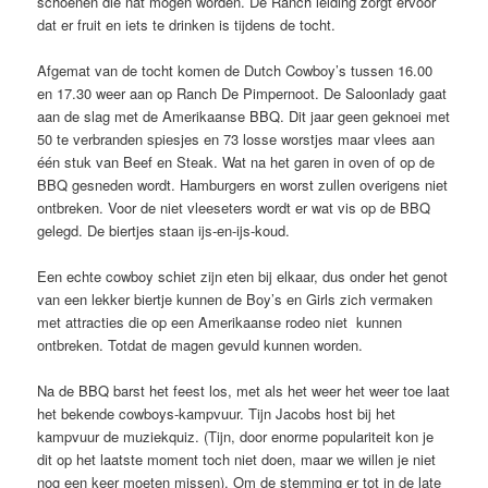
schoenen die nat mogen worden. De Ranch leiding zorgt ervoor
dat er fruit en iets te drinken is tijdens de tocht.
Afgemat van de tocht komen de Dutch Cowboy’s tussen 16.00
en 17.30 weer aan op Ranch De Pimpernoot. De Saloonlady gaat
aan de slag met de Amerikaanse BBQ. Dit jaar geen geknoei met
50 te verbranden spiesjes en 73 losse worstjes maar vlees aan
één stuk van Beef en Steak. Wat na het garen in oven of op de
BBQ gesneden wordt. Hamburgers en worst zullen overigens niet
ontbreken. Voor de niet vleeseters wordt er wat vis op de BBQ
gelegd. De biertjes staan ijs-en-ijs-koud.
Een echte cowboy schiet zijn eten bij elkaar, dus onder het genot
van een lekker biertje kunnen de Boy’s en Girls zich vermaken
met attracties die op een Amerikaanse rodeo niet kunnen
ontbreken. Totdat de magen gevuld kunnen worden.
Na de BBQ barst het feest los, met als het weer het weer toe laat
het bekende cowboys-kampvuur. Tijn Jacobs host bij het
kampvuur de muziekquiz. (Tijn, door enorme populariteit kon je
dit op het laatste moment toch niet doen, maar we willen je niet
nog een keer moeten missen). Om de stemming er tot in de late