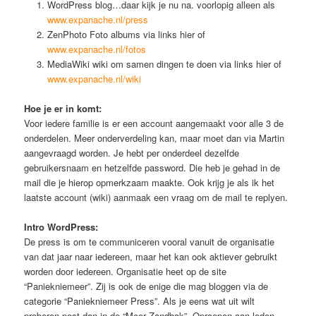
WordPress blog…daar kijk je nu na. voorlopig alleen als
www.expanache.nl/press
ZenPhoto Foto albums via links hier of
www.expanache.nl/fotos
MediaWiki wiki om samen dingen te doen via links hier of
www.expanache.nl/wiki
Hoe je er in komt:
Voor iedere familie is er een account aangemaakt voor alle 3 de
onderdelen. Meer onderverdeling kan, maar moet dan via Martin
aangevraagd worden. Je hebt per onderdeel dezelfde
gebruikersnaam en hetzelfde password. Die heb je gehad in de
mail die je hierop opmerkzaam maakte. Ook krijg je als ik het
laatste account (wiki) aanmaak een vraag om de mail te replyen.
Intro WordPress:
De press is om te communiceren vooral vanuit de organisatie
van dat jaar naar iedereen, maar het kan ook aktiever gebruikt
worden door iedereen. Organisatie heet op de site
“Paniekniemeer”. Zij is ook de enige die mag bloggen via de
categorie “Paniekniemeer Press”. Als je eens wat uit wilt
proberen post dan in de “Meer Zandbak”. Oproepen aan leden