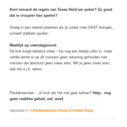
Kent iemand de regels van Texas Hold’em poker? Zo goed
dat ie croupier kan spelen?
Graag in een reaktie plaatsen als jij zoiets mee GAAT brengen…
scheelt dubbele spullen
Maaltijd op zaterdagavond:
De kok koopt behalve vlees / kip nog een beetje zalm in, maar
verder wordt er op dit moment geen rekening gehouden met
mensen die absoluut geen vlees eten. Wil je geen vlees eten,
laat het a.j.b. weten.
Paniekniemeer….of toch als het niet gaat lukken?
Help.. nog
geen reakties gehad..oef, woef.
Geplaatst in
1) Paniekniemeer Press
,
3) Paniek Roep