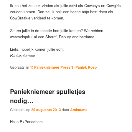
Ik zou het zo leuk vinden als jullie
echt
als Cowboys en Cowgirls
zouden komen. Dan zal ik ook een beetje mijn best doen als
CowDraakje verkleed te komen.
Zetten jullie in de reactie hoe jullie komen? We hebben
waarschijnlijk al een Sherrif, Deputy and bardame.
Liefs, hopelijk komen jullie echt
Paniekniemeer
Geplaatst in
1) Paniekniemeer Press
,
3) Paniek Roep
Paniekniemeer spulletjes
nodig…
Geplaatst op
20 augustus 2013
door
Ambaums
Hallo ExPanachers